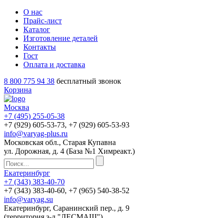
О нас
Прайс-лист
Каталог
Изготовление деталей
Контакты
Гост
Оплата и доставка
8 800 775 94 38
бесплатный звонок
Корзина
Москва
+7 (495)
255-05-38
+7 (929)
605-53-73
, +7 (929)
605-53-93
info@varyag-plus.ru
Московская обл., Старая Купавна
ул. Дорожная, д. 4 (База №1 Химреакт.)
Екатеринбург
+7 (343)
383-40-70
+7 (343)
383-40-60
, +7 (965)
540-38-52
info@varyag.su
Екатеринбург, Саранинский пер., д. 9
(территория з-д "ЛЕСМАШ")