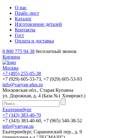
О нас
Прайс-лист
Каталог
Изготовление деталей
Контакты
Гост
Оплата и доставка
8 800 775 94 38
бесплатный звонок
Корзина
Москва
+7 (495)
255-05-38
+7 (929)
605-53-73
, +7 (929)
605-53-93
info@varyag-plus.ru
Московская обл., Старая Купавна
ул. Дорожная, д. 4 (База №1 Химреакт.)
Екатеринбург
+7 (343)
383-40-70
+7 (343)
383-40-60
, +7 (965)
540-38-52
info@varyag.su
Екатеринбург, Саранинский пер., д. 9
(территория з-д "ЛЕСМАШ")