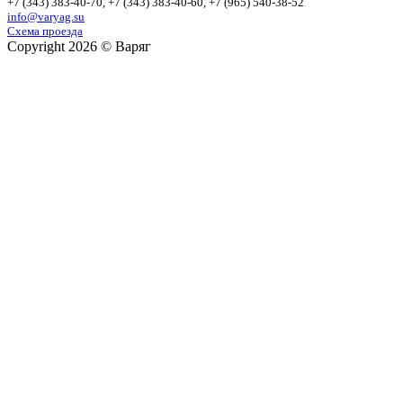
+7 (343)
383-40-70
, +7 (343)
383-40-60
, +7 (965)
540-38-52
info@varyag.su
Схема проезда
Copyright 2026 © Варяг