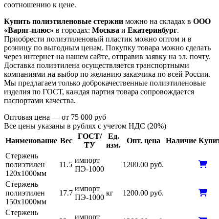
соотношению к цене.
Купить полиэтиленовые стержни
можно на складах в
ООО
«Варяг-плюс»
в городах:
Москва
и
Екатеринбург
.
Приобрести полиэтиленовый пластик можно оптом и в
розницу по выгодным ценам. Покупку товара можно сделать
через интернет на нашем сайте, отправив заявку на эл. почту.
Доставка полиэтилена осуществляется транспортными
компаниями на выбор по желанию заказчика по всей России.
Мы предлагаем только доброкачественные полиэтиленовые
изделия по ГОСТ, каждая партия товара сопровождается
паспортами качества.
Оптовая цена — от 75 000 руб
Все цены указаны в рублях с учетом НДС (20%)
ГОСТ/
Ед.
Наименование
Вес
Опт. цена
Наличие
Купи
ТУ
изм.
Стержень
импорт
полиэтилен
11.5
1200.00 руб.
ПЭ-1000
120х1000мм
Стержень
импорт
полиэтилен
17.7
кг
1200.00 руб.
ПЭ-1000
150х1000мм
Стержень
импорт