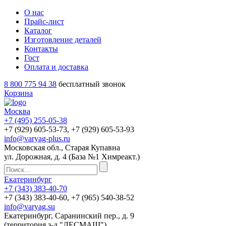
О нас
Прайс-лист
Каталог
Изготовление деталей
Контакты
Гост
Оплата и доставка
8 800 775 94 38
бесплатный звонок
Корзина
Москва
+7 (495)
255-05-38
+7 (929)
605-53-73
, +7 (929)
605-53-93
info@varyag-plus.ru
Московская обл., Старая Купавна
ул. Дорожная, д. 4 (База №1 Химреакт.)
Екатеринбург
+7 (343)
383-40-70
+7 (343)
383-40-60
, +7 (965)
540-38-52
info@varyag.su
Екатеринбург, Саранинский пер., д. 9
(территория з-д "ЛЕСМАШ")