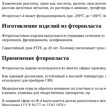
Химические реагенты, такие как: кислоты, щелочи, окислител
расплав щелочных металлов, их растворы в аммиаке, трехфтор
Фторопласт-4 может функционировать при -269°С до +260°С бе
Изготовление изделий из фторопласта
Фторопластовые изделия выпускаются стержнями сечением от 8 
сверлением, фрезерованием, шлифованием.
Гарантийный срок PTFE до 20 лет. Полимер увеличивает срок
Применение фторопласта
Фторопласты широко используются во многих сферах производ
Как хороший диэлектрик, устойчивый к высокой температуре, 
используют для приборов СВЧ.
Медицинская отрасль обратила внимание на пластмассу из-за е
клапаны, упаковка для лекарственных препаратов, пр.
В пищевой сфере из Ф-4 выпускаются детали раскаточного мех
Минздрава СССР №177 от 23.02.1976 г.