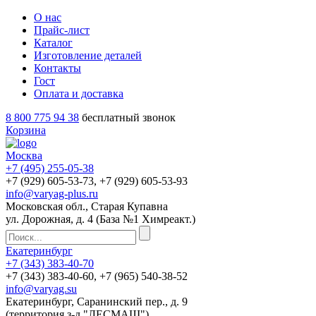
О нас
Прайс-лист
Каталог
Изготовление деталей
Контакты
Гост
Оплата и доставка
8 800 775 94 38
бесплатный звонок
Корзина
Москва
+7 (495)
255-05-38
+7 (929)
605-53-73
, +7 (929)
605-53-93
info@varyag-plus.ru
Московская обл., Старая Купавна
ул. Дорожная, д. 4 (База №1 Химреакт.)
Екатеринбург
+7 (343)
383-40-70
+7 (343)
383-40-60
, +7 (965)
540-38-52
info@varyag.su
Екатеринбург, Саранинский пер., д. 9
(территория з-д "ЛЕСМАШ")