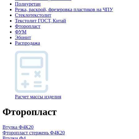
Полиуретан
Резка, раскрой, фрезеровка пластиков на ЧПУ
Стеклотекстолит
Текстолит ГОСТ, Китай
Фторопласт
ФУМ
Эбонит
Распродажа
Расчет массы изделия
Фторопласт
Втулка Ф4К20
Фторопласт стержень Ф4К20
Втулки Ф4