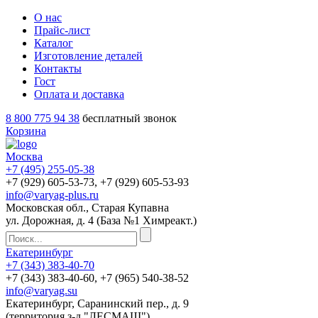
О нас
Прайс-лист
Каталог
Изготовление деталей
Контакты
Гост
Оплата и доставка
8 800 775 94 38
бесплатный звонок
Корзина
Москва
+7 (495)
255-05-38
+7 (929)
605-53-73
, +7 (929)
605-53-93
info@varyag-plus.ru
Московская обл., Старая Купавна
ул. Дорожная, д. 4 (База №1 Химреакт.)
Екатеринбург
+7 (343)
383-40-70
+7 (343)
383-40-60
, +7 (965)
540-38-52
info@varyag.su
Екатеринбург, Саранинский пер., д. 9
(территория з-д "ЛЕСМАШ")