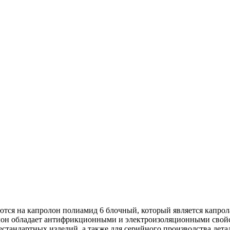
ются на капролон полиамид 6 блочный, который является капр
лон обладает антифрикционными и электроизоляционными свойс
стандартных изделий, а также для серийного производства дета