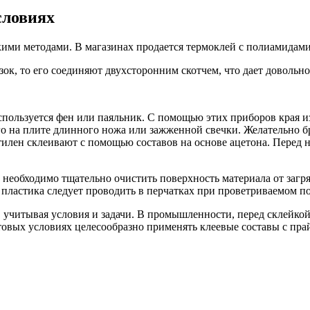
словиях
ими методами. В магазинах продается термоклей с полиамидами
ок, то его соединяют двухсторонним скотчем, что дает довольно
пользуется фен или паяльник. С помощью этих приборов края из
 на плите длинного ножа или зажженной свечки. Желательно бр
лен склеивают с помощью составов на основе ацетона. Перед н
 необходимо тщательно очистить поверхность материала от загря
 пластика следует проводить в перчатках при проветриваемом 
учитывая условия и задачи. В промышленности, перед склейкой
ытовых условиях целесообразно применять клеевые составы с пр