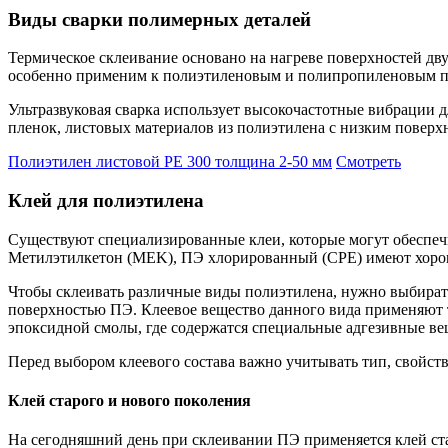
Виды сварки полимерных деталей
Термическое склеивание основано на нагреве поверхностей дв
особенно применим к полиэтиленовым и полипропиленовым п
Ультразвуковая сварка использует высокочастотные вибрации д
пленок, листовых материалов из полиэтилена с низким повер
Полиэтилен листовой PE 300 толщина 2-50 мм
Смотреть
Клей для полиэтилена
Существуют специализированные клеи, которые могут обеспеч
Метилэтилкетон (MEK), ПЭ хлорированный (CPE) имеют хорош
Чтобы склеивать различные виды полиэтилена, нужно выбирать
поверхностью ПЭ. Клеевое вещество данного вида применяют та
эпоксидной смолы, где содержатся специальные адгезивные ве
Перед выбором клеевого состава важно учитывать тип, свойств
Клей старого и нового поколения
На сегодняшний день при склеивании ПЭ применяется клей ст