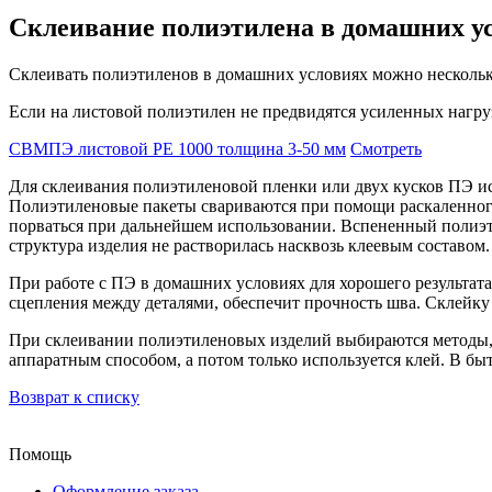
Склеивание полиэтилена в домашних у
Склеивать полиэтиленов в домашних условиях можно нескольк
Если на листовой полиэтилен не предвидятся усиленных нагруз
СВМПЭ листовой PE 1000 толщина 3-50 мм
Смотреть
Для склеивания полиэтиленовой пленки или двух кусков ПЭ ис
Полиэтиленовые пакеты свариваются при помощи раскаленного
порваться при дальнейшем использовании. Вспененный полиэти
структура изделия не растворилась насквозь клеевым составом.
При работе с ПЭ в домашних условиях для хорошего результата
сцепления между деталями, обеспечит прочность шва. Склейку
При склеивании полиэтиленовых изделий выбираются методы, 
аппаратным способом, а потом только используется клей. В б
Возврат к списку
Помощь
Оформление заказа