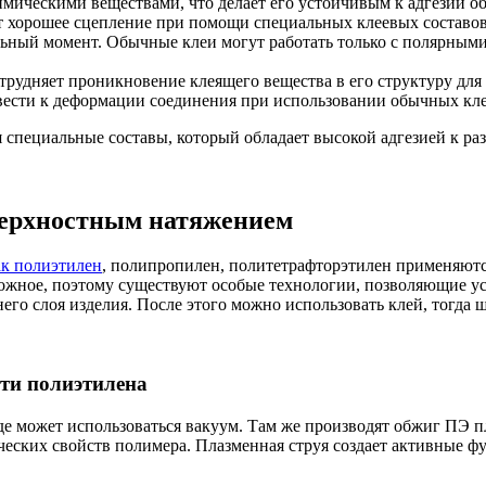
мическими веществами, что делает его устойчивым к адгезии о
ет хорошее сцепление при помощи специальных клеевых составов
ольный момент. Обычные клеи могут работать только с полярным
атрудняет проникновение клеящего вещества в его структуру для
ести к деформации соединения при использовании обычных кле
специальные составы, который обладает высокой адгезией к раз
верхностным натяжением
ак полиэтилен
, полипропилен, политетрафторэтилен применяютс
ожное, поэтому существуют особые технологии, позволяющие ус
его слоя изделия. После этого можно использовать клей, тогда
сти полиэтилена
де может использоваться вакуум. Там же производят обжиг ПЭ 
еских свойств полимера. Плазменная струя создает активные ф