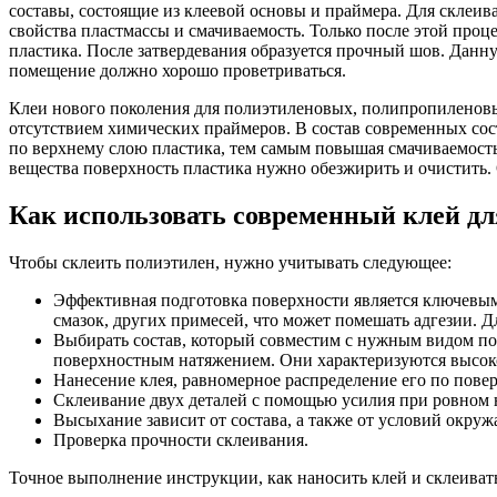
составы, состоящие из клеевой основы и праймера. Для скле
свойства пластмассы и смачиваемость. Только после этой проц
пластика. После затвердевания образуется прочный шов. Данну
помещение должно хорошо проветриваться.
Клеи нового поколения для полиэтиленовых, полипропиленовых
отсутствием химических праймеров. В состав современных со
по верхнему слою пластика, тем самым повышая смачиваемост
вещества поверхность пластика нужно обезжирить и очистить. 
Как использовать современный клей дл
Чтобы склеить полиэтилен, нужно учитывать следующее:
Эффективная подготовка поверхности является ключевым
смазок, других примесей, что может помешать адгезии. 
Выбирать состав, который совместим с нужным видом по
поверхностным натяжением. Они характеризуются высоко
Нанесение клея, равномерное распределение его по пове
Склеивание двух деталей с помощью усилия при ровном н
Высыхание зависит от состава, а также от условий окру
Проверка прочности склеивания.
Точное выполнение инструкции, как наносить клей и склеиват