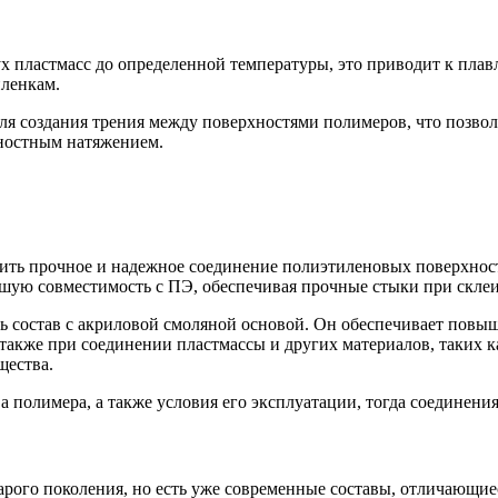
ух пластмасс до определенной температуры, это приводит к пл
ленкам.
ля создания трения между поверхностями полимеров, что позвол
хностным натяжением.
ить прочное и надежное соединение полиэтиленовых поверхност
ую совместимость с ПЭ, обеспечивая прочные стыки при скле
 состав с акриловой смоляной основой. Он обеспечивает повыш
кже при соединении пластмассы и других материалов, таких как
щества.
а полимера, а также условия его эксплуатации, тогда соединени
арого поколения, но есть уже современные составы, отличающи