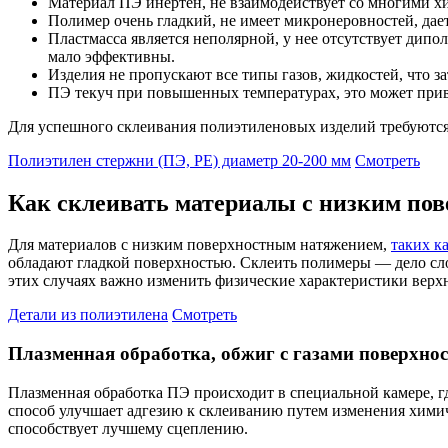
Материал ПЭ инертен, не взаимодействует со многими хи
Полимер очень гладкий, не имеет микронеровностей, да
Пластмасса является неполярной, у нее отсутствует дип
мало эффективны.
Изделия не пропускают все типы газов, жидкостей, что з
ПЭ текуч при повышенных температурах, это может прив
Для успешного склеивания полиэтиленовых изделий требуются 
Полиэтилен стержни (ПЭ, PE) диаметр 20-200 мм
Смотреть
Как склеивать материалы с низким по
Для материалов с низким поверхностным натяжением,
таких к
обладают гладкой поверхностью. Склеить полимеры — дело сл
этих случаях важно изменить физические характеристики верхн
Детали из полиэтилена
Смотреть
Плазменная обработка, обжиг с газами поверхно
Плазменная обработка ПЭ происходит в специальной камере, г
способ улучшает адгезию к склеиванию путем изменения химич
способствует лучшему сцеплению.