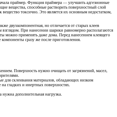
сначала праймер. Функция праймера — улучшить адгезионные
ующие вещества, способные растворить поверхностный слой
к вещество токсично. Это является их основным недостатком,
кже двухкомпонентная, но отличается от старых клеев
м взглядом. При нанесении шарики равномерно располагаются
аты можно применять даже дома. Перед нанесением клеящего
е компоненты сразу же после приготовления.
нием. Поверхность нужно очищать от загрязнений, масел,
орителями.
ые для склеивания материалов, обладающих низким
 на гладких и инертных поверхностях.
а нужна дополнительная нагрузка.