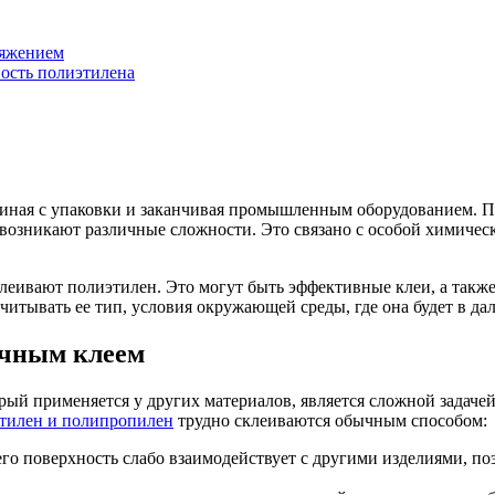
тяжением
ность полиэтилена
чиная с упаковки и заканчивая промышленным оборудованием. Пл
 возникают различные сложности. Это связано с особой химичес
леивают полиэтилен. Это могут быть эффективные клеи, а также
учитывать ее тип, условия окружающей среды, где она будет в д
ычным клеем
рый применяется у других материалов, является сложной задач
тилен и полипропилен
трудно склеиваются обычным способом:
о поверхность слабо взаимодействует с другими изделиями, по