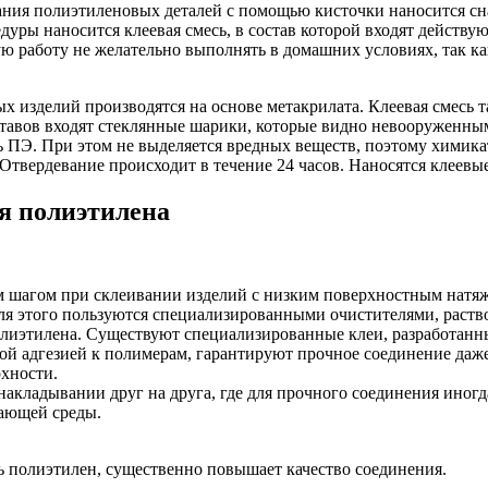
ивания полиэтиленовых деталей с помощью кисточки наносится 
едуры наносится клеевая смесь, в состав которой входят действ
ю работу не желательно выполнять в домашних условиях, так ка
 изделий производятся на основе метакрилата. Клеевая смесь та
ставов входят стеклянные шарики, которые видно невооруженны
ь ПЭ. При этом не выделяется вредных веществ, поэтому химик
Отвердевание происходит в течение 24 часов. Наносятся клеевы
я полиэтилена
 шагом при склеивании изделий с низким поверхностным натяже
Для этого пользуются специализированными очистителями, раств
лиэтилена. Существуют специализированные клеи, разработанн
й адгезией к полимерам, гарантируют прочное соединение даже
рхности.
акладывании друг на друга, где для прочного соединения иногд
жающей среды.
ь полиэтилен, существенно повышает качество соединения.