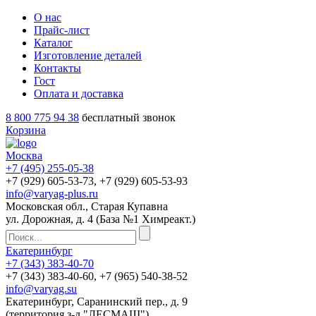
О нас
Прайс-лист
Каталог
Изготовление деталей
Контакты
Гост
Оплата и доставка
8 800 775 94 38
бесплатный звонок
Корзина
Москва
+7 (495)
255-05-38
+7 (929)
605-53-73
, +7 (929)
605-53-93
info@varyag-plus.ru
Московская обл., Старая Купавна
ул. Дорожная, д. 4 (База №1 Химреакт.)
Екатеринбург
+7 (343)
383-40-70
+7 (343)
383-40-60
, +7 (965)
540-38-52
info@varyag.su
Екатеринбург, Саранинский пер., д. 9
(территория з-д "ЛЕСМАШ")