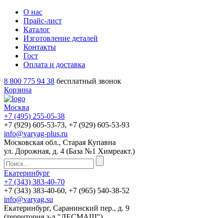
О нас
Прайс-лист
Каталог
Изготовление деталей
Контакты
Гост
Оплата и доставка
8 800 775 94 38
бесплатный звонок
Корзина
Москва
+7 (495)
255-05-38
+7 (929)
605-53-73
, +7 (929)
605-53-93
info@varyag-plus.ru
Московская обл., Старая Купавна
ул. Дорожная, д. 4 (База №1 Химреакт.)
Екатеринбург
+7 (343)
383-40-70
+7 (343)
383-40-60
, +7 (965)
540-38-52
info@varyag.su
Екатеринбург, Саранинский пер., д. 9
(территория з-д "ЛЕСМАШ")