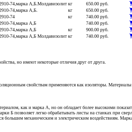
2910-74,марка А,Б.Молдавизолит
кг
650.00 руб.
2910-74,марка А,Б.
кг
650.00 руб.
2910-74
кг
740.00 руб.
2910-74,марка А,Б
740.00 руб.
2910-74,марка А,Б
кг
900.00 руб.
2910-74,марка А,Б Молдавизолит
кг
740.00 руб.
ойства, но имеют некоторые отличия друг от друга.
ляционным свойствам применяются как изоляторы. Материалы п
ериалом, как и марка А, но он обладает более высокими показа
ки Б позволяет легко обрабатывать листы на станках при сверл
 большим механическим и электрическим воздействиям. Марка 