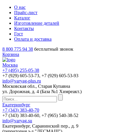
О нас
Прайс-лист
Каталог
Изготовление деталей
Контакты
Гост
Оплата и доставка
8 800 775 94 38
бесплатный звонок
Корзина
Москва
+7 (495)
255-05-38
+7 (929)
605-53-73
, +7 (929)
605-53-93
info@varyag-plus.ru
Московская обл., Старая Купавна
ул. Дорожная, д. 4 (База №1 Химреакт.)
Екатеринбург
+7 (343)
383-40-70
+7 (343)
383-40-60
, +7 (965)
540-38-52
info@varyag.su
Екатеринбург, Саранинский пер., д. 9
(территория з-д "ЛЕСМАШ")