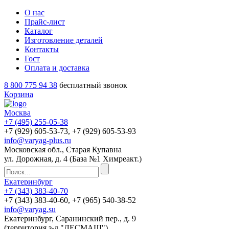
О нас
Прайс-лист
Каталог
Изготовление деталей
Контакты
Гост
Оплата и доставка
8 800 775 94 38
бесплатный звонок
Корзина
Москва
+7 (495)
255-05-38
+7 (929)
605-53-73
, +7 (929)
605-53-93
info@varyag-plus.ru
Московская обл., Старая Купавна
ул. Дорожная, д. 4 (База №1 Химреакт.)
Екатеринбург
+7 (343)
383-40-70
+7 (343)
383-40-60
, +7 (965)
540-38-52
info@varyag.su
Екатеринбург, Саранинский пер., д. 9
(территория з-д "ЛЕСМАШ")